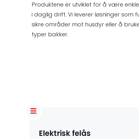
Produktene er utviklet for å være enkle
g
i daglig drift. Vi leverer løsninger som 
sikre områder mot husdyr eller å bruke 
e
typer bakker.
f
e
l
å
s
Elektrisk felås