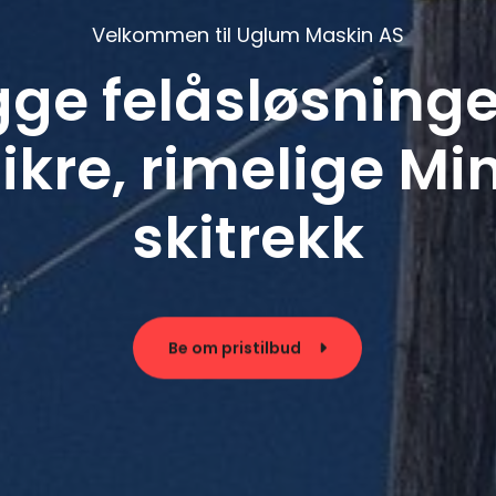
Velkommen til Uglum Maskin AS
gge felåsløsninge
sikre, rimelige M
skitrekk
Be om pristilbud