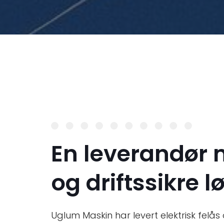
M
a
s
k
i
n
A
S
T
r
En leverandør 
og driftssikre 
y
g
Uglum Maskin har levert elektrisk felås 