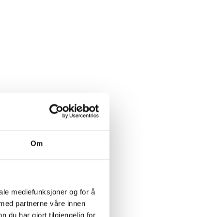
Om
iale mediefunksjoner og for å
 med partnerne våre innen
u har gjort tilgjengelig for