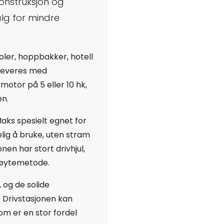
konstruksjon og
alg for mindre
koler, hoppbakker, hotell
t leveres med
motor på 5 eller 10 hk,
en.
aks spesielt egnet for
ig å bruke, uten stram
nen har stort drivhjul,
køytemetode.
, og de solide
 Drivstasjonen kan
om er en stor fordel