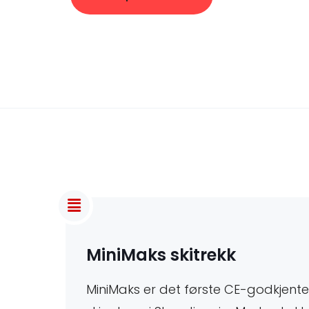
f
t
s
s
i
k
r
MiniMaks skitrekk
e
MiniMaks er det første CE-godkjente