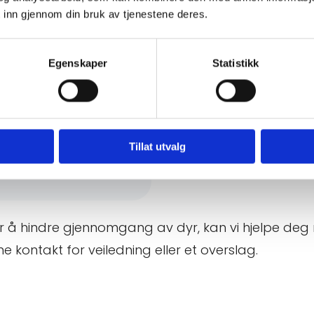
 inn gjennom din bruk av tjenestene deres.
normalt skotøy. Felås
Egenskaper
Statistikk
 barn går barbeint, som
 Det skal alltid være
nærmere enn 100 meter
Tillat utvalg
rtslutning.
or å hindre gjennomgang av dyr, kan vi hjelpe de
rne kontakt for veiledning eller et overslag.