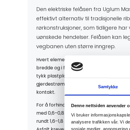
l
Den elektriske felåsen fra Uglum Mas
effektivt alternativ til tradisjonelle r
ø
rørkonstruksjoner, som tidligere har
uønskede hendelser. Felåsen kan le
s
vegbanen uten større inngrep.
n
Hvert element består av en stålplate på
bredde og i full vegbredde. Platen ligger
i
tykk plastplate som isolerer mot underlag
gjerdestrøm kobles til platen, får dyret 
Samtykke
kontakt.
n
For å forhindre hopping legges to eleme
Denne nettsiden anvender c
g
med 0,6–0,8 meters avstand, noe som gi
Vi bruker informasjonskapsler
rundt 1,6–1,8 meter. Felås kan legges både
analysere trafikken vår. Vi 
Asfalt krever jordingsplater, og hopplengd
sosiale medier, annonsering 