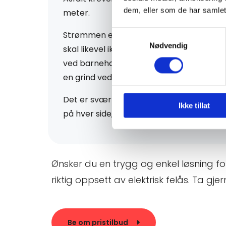
e
dem, eller som de har samlet
meter.
r
Samtykkevalg
Strømmen er ufarlig for mennesker med 
Nødvendig
skal likevel ikke monteres i områder der
o
ved barnehager, badeplasser eller skoler.
en grind ved siden av for gjennomgang.
g
Det er svært viktig at det ikke saltes 
Ikke tillat
på hver side, ettersom salt kan føre til ko
d
r
Ønsker du en trygg og enkel løsning f
riktig oppsett av elektrisk felås. Ta gje
i
Be om pristilbud