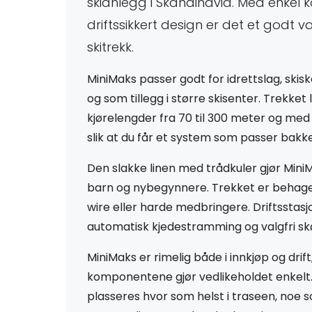
skianlegg i Skandinavia. Med enkel 
,
driftssikkert design er det et godt v
skitrekk.
r
MiniMaks passer godt for idrettslag, skis
og som tillegg i større skisenter. Trekke
i
kjørelengder fra 70 til 300 meter og med 
slik at du får et system som passer bakk
m
Den slakke linen med trådkuler gjør MiniM
barn og nybegynnere. Trekket er behagel
e
wire eller harde medbringere. Driftsstasjo
automatisk kjedestramming og valgfri s
l
MiniMaks er rimelig både i innkjøp og drift
komponentene gjør vedlikeholdet enkelt.
i
plasseres hvor som helst i traseen, noe s