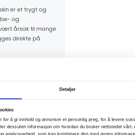
kin er et trygt og
ibbe- og
 vært årsak til mange
gges direkte på
 omtrent 0,5 meters
 på en 5–6 millimeter
et. Når elektrisk
støt gjennom beina ved
Detaljer
nter etter hverandre
ookies
r en hopplengde på
 for å gi innhold og annonser et personlig preg, for å levere sos
 på grus og asfalt.
deler dessuten informasjon om hvordan du bruker nettstedet vårt,
en øker da til cirka 2
og analysearbeid, som kan kombinere den med annen informasjon d